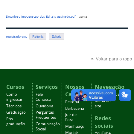
Download Impugnacao_dos_Editais_assinado.pdf
— 289 KB
registrado em:
Reitoria
Editais
Voltar para o topo
Cursos
Serviços
Nossos
Navegação
Campi
Como
Fale
Acessibilidade
ingressar
Conosco
Mapa do
Reitoria
Técnicos
Ouvidoria
site
Barbacena
Graduação
Perguntas
Juiz de
Redes
Frequentes
Pós-
Fora
graduação
Comunicação
sociais
Manhuaçu
Social
Muriaé
YouTube