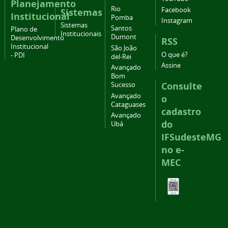
Planejamento
Rio
Facebook
Sistemas
Institucional
Pomba
Instagram
Sistemas
Santos
Plano de
Institucionais
Dumont
Desenvolvimento
RSS
Institucional
São João
O que é?
- PDI
del-Rei
Assine
Avançado
Bom
Consulte
Sucesso
Avançado
o
Cataguases
cadastro
Avançado
do
Ubá
IFSudesteMG
no e-
MEC