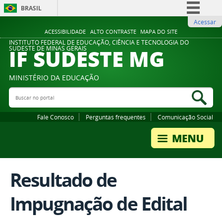
BRASIL
Acessar
Simplifique!
ACESSIBILIDADE
ALTO CONTRASTE
MAPA DO SITE
Comunica BR
INSTITUTO FEDERAL DE EDUCAÇÃO, CIÊNCIA E TECNOLOGIA DO
IF SUDESTE MG
SUDESTE DE MINAS GERAIS
Participe
Acesso à informação
MINISTÉRIO DA EDUCAÇÃO
Legislação
Buscar no portal
Bus
Canais
Fale Conosco
Perguntas frequentes
Comunicação Social
Resultado de
Impugnação de Edital