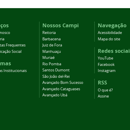
iços
Nossos Campi
Navegação
onosco
Reitoria
Acessibilidade
ria
Barbacena
Mapa do site
tas Frequentes
Juiz de Fora
Redes sociai
cação Social
Manhuaçu
Muriaé
YouTube
emas
Rio Pomba
Facebook
Santos Dumont
s Institucionais
Instagram
São João del-Rei
RSS
Avançado Bom Sucesso
Avançado Cataguases
O que é?
Avançado Ubá
Assine