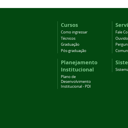
Cursos
Serv
Como ingressar
Fale C
Técnicos
Ouvido
Graduação
Pergun
Pós-graduação
Comuni
Planejamento
Sist
Institucional
Sistema
Plano de
Desenvolvimento
Institucional - PDI