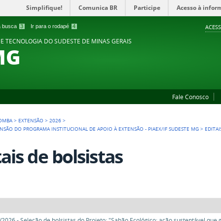
Simplifique!
Comunica BR
Participe
Acesso à infor
 a busca
3
Ir para o rodapé
4
ACESS
 E TECNOLOGIA DO SUDESTE DE MINAS GERAIS
MG
Fale Conosco
POMBA
>
EXTENSÃO
>
2026
>
TENSÃO DO PROGRAMA INSTITUCIONAL DE APOIO À EXTENSÃO - PIAEX/IF SUDESTE MG
>
EDITAI
tais de bolsistas
6/2026 - Seleção de bolsistas do Projeto: "Sabão Ecológico: ação sustentável que