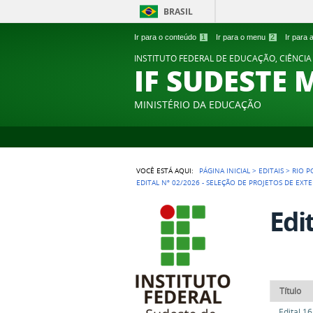
BRASIL
Ir para o conteúdo
1
Ir para o menu
2
Ir para
INSTITUTO FEDERAL DE EDUCAÇÃO, CIÊNCIA
IF SUDESTE 
MINISTÉRIO DA EDUCAÇÃO
VOCÊ ESTÁ AQUI:
PÁGINA INICIAL
>
EDITAIS
>
RIO 
EDITAL Nº 02/2026 - SELEÇÃO DE PROJETOS DE EX
Edi
Título
Edital 1