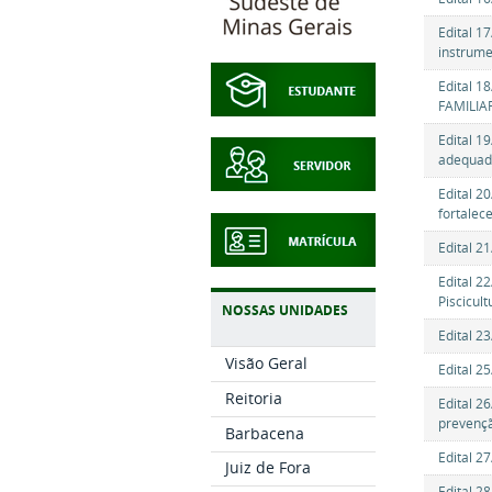
Edital 1
instrume
Edital 1
FAMILIA
Edital 1
adequada
Edital 2
fortalec
Edital 2
Edital 2
Piscicul
NOSSAS UNIDADES
Edital 2
Visão Geral
Edital 2
Reitoria
Edital 2
prevençã
Barbacena
Edital 2
Juiz de Fora
Edital 2