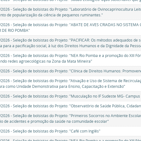
7/2026 - Seleção de bolsistas do Projeto: "Laboratório de Ovinocaprinocultura L
nto de popularização da ciência de pequenos ruminantes."
8/2026 - Seleção de bolsistas do Projeto: "ABATE DE AVES CRIADAS NO SISTEM
R DE RIO POMBA"
9/2026 - Seleção de bolsistas do Projeto: "PACIFICAR: Os métodos adequados de s
 para a pacificação social, à luz dos Direitos Humanos e da Dignidade da Pes
0/2026 - Seleção de bolsistas do Projeto: "NEA Rio Pomba e a promoção do XIII F
endo redes agroecológicas na Zona da Mata Mineira"
1/2026 - Seleção de bolsistas do Projeto: "Clínica de Direitos Humanos: Promovend
2/2026 - Seleção de bolsistas do Projeto: “Ativação e Uso de Sistema de Recircula
tura como Unidade Demonstrativa para Ensino, Capacitação e Extensão”
3/2026 - Seleção de bolsistas do Projeto: "Musculação no IF Sudeste MG- Campus
5/2026 - Seleção de bolsistas do Projeto: "Observatório de Saúde Pública, Cidadani
6/2026 - Seleção de bolsistas do Projeto: "Primeiros Socorros no Ambiente Escola
o de acidentes e promoção da saúde na comunidade escolar"
7/2026 - Seleção de bolsistas do Projeto: "Café com Inglês"
8/2026 - Seleção de bolsistas do Projeto: "NEA Rio Pomba e a promoção do XIII F