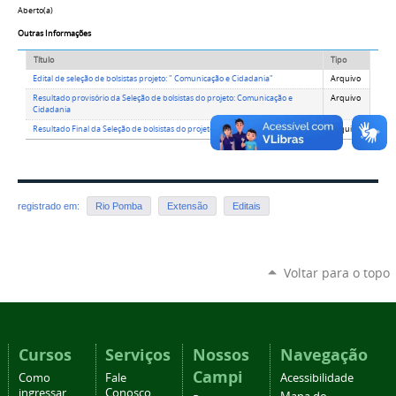
Aberto(a)
Outras Informações
Título
Tipo
Edital de seleção de bolsistas projeto: " Comunicação e Cidadania"
Arquivo
Resultado provisório da Seleção de bolsistas do projeto: Comunicação e
Arquivo
Cidadania
Resultado Final da Seleção de bolsistas do projeto: Comunicação e Cidadania
Arquivo
registrado em:
Rio Pomba
Extensão
Editais
Voltar para o topo
Cursos
Serviços
Nossos
Navegação
Campi
Como
Fale
Acessibilidade
ingressar
Conosco