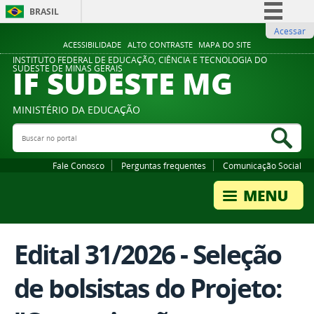
BRASIL
Acessar
Simplifique!
ACESSIBILIDADE
ALTO CONTRASTE
MAPA DO SITE
Comunica BR
INSTITUTO FEDERAL DE EDUCAÇÃO, CIÊNCIA E TECNOLOGIA DO
IF SUDESTE MG
SUDESTE DE MINAS GERAIS
Participe
Acesso à informação
MINISTÉRIO DA EDUCAÇÃO
Legislação
Buscar no portal
Bus
Canais
Fale Conosco
Perguntas frequentes
Comunicação Social
Edital 31/2026 - Seleção
de bolsistas do Projeto: