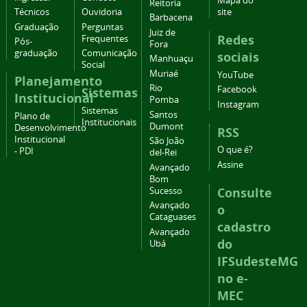
Mapa do
Reitoria
Técnicos
Ouvidoria
site
Barbacena
Graduação
Perguntas
Juiz de
Redes
Frequentes
Pós-
Fora
graduação
Comunicação
sociais
Manhuaçu
Social
Muriaé
YouTube
Planejamento
Rio
Facebook
Sistemas
Institucional
Pomba
Instagram
Sistemas
Santos
Plano de
Institucionais
Dumont
Desenvolvimento
RSS
Institucional
São João
O que é?
- PDI
del-Rei
Assine
Avançado
Bom
Consulte
Sucesso
Avançado
o
Cataguases
cadastro
Avançado
do
Ubá
IFSudesteMG
no e-
MEC