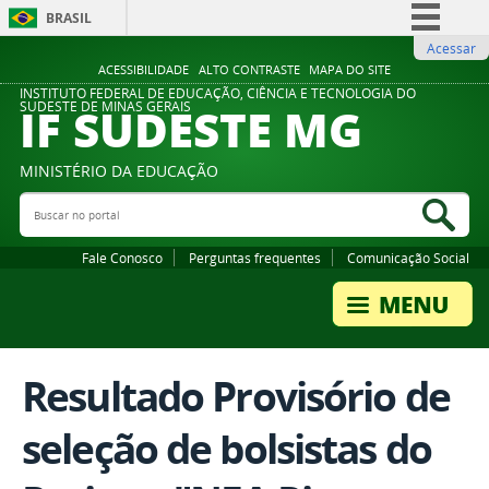
BRASIL
Acessar
Simplifique!
ACESSIBILIDADE
ALTO CONTRASTE
MAPA DO SITE
Comunica BR
INSTITUTO FEDERAL DE EDUCAÇÃO, CIÊNCIA E TECNOLOGIA DO
IF SUDESTE MG
SUDESTE DE MINAS GERAIS
Participe
Acesso à informação
MINISTÉRIO DA EDUCAÇÃO
Legislação
Buscar no portal
Bus
Canais
Fale Conosco
Perguntas frequentes
Comunicação Social
Resultado Provisório de
seleção de bolsistas do