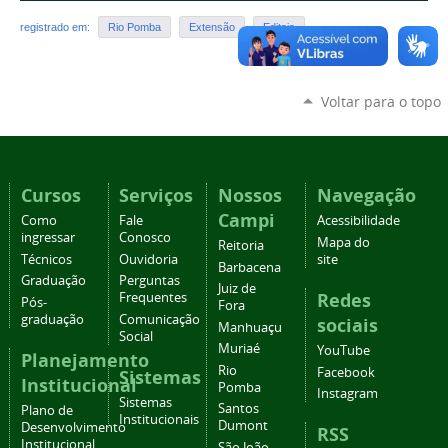
registrado em:
Rio Pomba
Extensão
Editais
Voltar para o topo
Cursos
Serviços
Nossos
Navegação
Campi
Como
Fale
Acessibilidade
ingressar
Conosco
Mapa do
Reitoria
Técnicos
Ouvidoria
site
Barbacena
Graduação
Perguntas
Juiz de
Redes
Frequentes
Pós-
Fora
graduação
Comunicação
sociais
Manhuaçu
Social
Muriaé
YouTube
Planejamento
Rio
Facebook
Sistemas
Institucional
Pomba
Instagram
Sistemas
Santos
Plano de
Institucionais
Dumont
Desenvolvimento
RSS
Institucional
São João