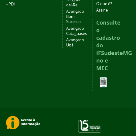
O que é?
- PDI
del-Rei
Assine
Avançado
Bom
Consulte
Sucesso
Avançado
o
Cataguases
cadastro
Avançado
do
Ubá
IFSudesteMG
no e-
MEC