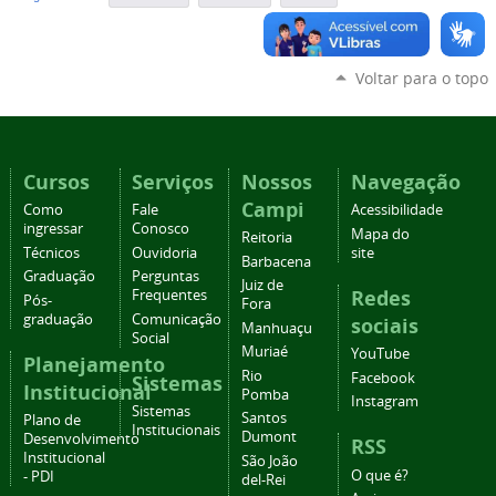
Voltar para o topo
Cursos
Serviços
Nossos
Navegação
Campi
Como
Fale
Acessibilidade
ingressar
Conosco
Mapa do
Reitoria
Técnicos
Ouvidoria
site
Barbacena
Graduação
Perguntas
Juiz de
Redes
Frequentes
Pós-
Fora
graduação
Comunicação
sociais
Manhuaçu
Social
Muriaé
YouTube
Planejamento
Rio
Facebook
Sistemas
Institucional
Pomba
Instagram
Sistemas
Santos
Plano de
Institucionais
Dumont
Desenvolvimento
RSS
Institucional
São João
O que é?
- PDI
del-Rei