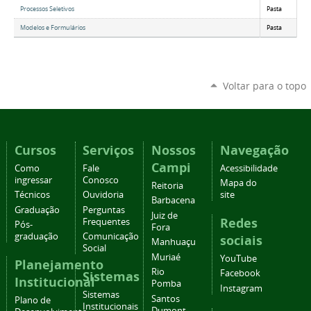
Processos Seletivos
Pasta
Modelos e Formulários
Pasta
Voltar para o topo
Cursos
Serviços
Nossos
Navegação
Campi
Como
Fale
Acessibilidade
ingressar
Conosco
Mapa do
Reitoria
Técnicos
Ouvidoria
site
Barbacena
Graduação
Perguntas
Juiz de
Redes
Frequentes
Pós-
Fora
graduação
Comunicação
sociais
Manhuaçu
Social
Muriaé
YouTube
Planejamento
Rio
Facebook
Sistemas
Institucional
Pomba
Instagram
Sistemas
Santos
Plano de
Institucionais
Dumont