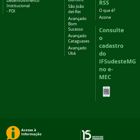
Desenvolvimento
RSS
Institucional
São João
O que é?
- PDI
del-Rei
Assine
Avançado
Bom
Consulte
Sucesso
Avançado
o
Cataguases
cadastro
Avançado
do
Ubá
IFSudesteMG
no e-
MEC