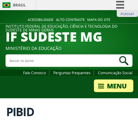
BRASIL
Acessar
Simplifique!
ACESSIBILIDADE
ALTO CONTRASTE
MAPA DO SITE
Comunica BR
INSTITUTO FEDERAL DE EDUCAÇÃO, CIÊNCIA E TECNOLOGIA DO
IF SUDESTE MG
SUDESTE DE MINAS GERAIS
Participe
Acesso à informação
MINISTÉRIO DA EDUCAÇÃO
Legislação
Buscar no portal
Bus
Canais
Fale Conosco
Perguntas frequentes
Comunicação Social
PIBID