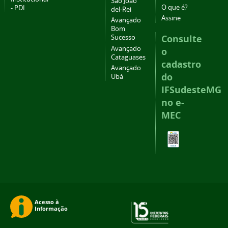
São João
O que é?
- PDI
del-Rei
Assine
Avançado
Bom
Consulte
Sucesso
Avançado
o
Cataguases
cadastro
Avançado
do
Ubá
IFSudesteMG
no e-
MEC