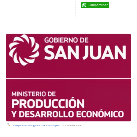
Compartilhar
Clique para ver a imagem no tamanho completo…
—
Tamanho
: 20KB