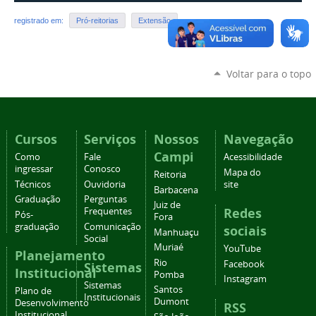
registrado em:
Pró-reitorias
Extensão
Voltar para o topo
Cursos
Serviços
Nossos
Navegação
Campi
Como
Fale
Acessibilidade
ingressar
Conosco
Mapa do
Reitoria
Técnicos
Ouvidoria
site
Barbacena
Graduação
Perguntas
Juiz de
Redes
Frequentes
Pós-
Fora
graduação
Comunicação
sociais
Manhuaçu
Social
Muriaé
YouTube
Planejamento
Rio
Facebook
Sistemas
Institucional
Pomba
Instagram
Sistemas
Santos
Plano de
Institucionais
Dumont
Desenvolvimento
RSS
Institucional