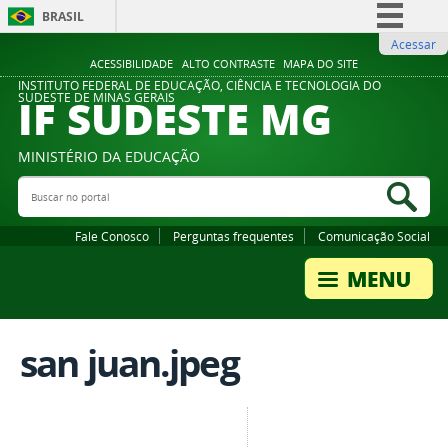
BRASIL
Acessar
Simplifique!
ACESSIBILIDADE
ALTO CONTRASTE
MAPA DO SITE
Comunica BR
INSTITUTO FEDERAL DE EDUCAÇÃO, CIÊNCIA E TECNOLOGIA DO
IF SUDESTE MG
SUDESTE DE MINAS GERAIS
Participe
Acesso à informação
MINISTÉRIO DA EDUCAÇÃO
Legislação
Buscar no portal
Bus
Canais
Fale Conosco
Perguntas frequentes
Comunicação Social
san juan.jpeg