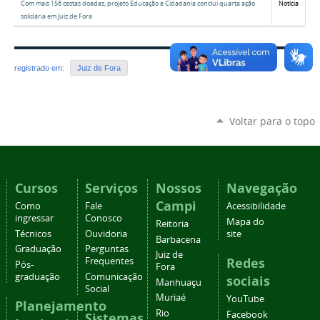
Com mais 156 cestas doadas, projeto Educação e Cidadania conclui quarta ação
Notícia
solidária em Juiz de Fora
registrado em:
Juiz de Fora
Voltar para o topo
Cursos
Serviços
Nossos
Navegação
Campi
Como
Fale
Acessibilidade
ingressar
Conosco
Mapa do
Reitoria
Técnicos
Ouvidoria
site
Barbacena
Graduação
Perguntas
Juiz de
Redes
Frequentes
Pós-
Fora
graduação
Comunicação
sociais
Manhuaçu
Social
Muriaé
YouTube
Planejamento
Rio
Facebook
Sistemas