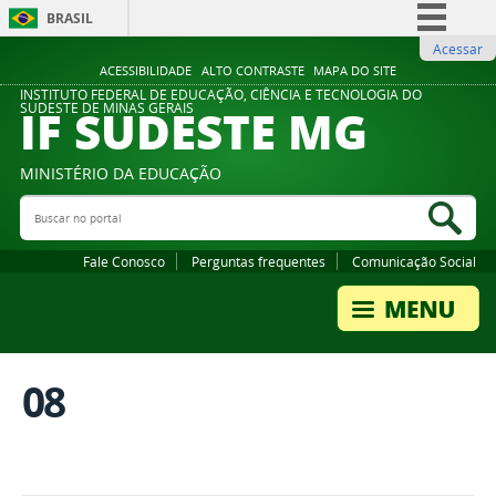
BRASIL
Acessar
Simplifique!
ACESSIBILIDADE
ALTO CONTRASTE
MAPA DO SITE
Comunica BR
INSTITUTO FEDERAL DE EDUCAÇÃO, CIÊNCIA E TECNOLOGIA DO
IF SUDESTE MG
SUDESTE DE MINAS GERAIS
Participe
Acesso à informação
MINISTÉRIO DA EDUCAÇÃO
Legislação
Buscar no portal
Bus
Canais
Fale Conosco
Perguntas frequentes
Comunicação Social
08