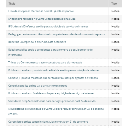
Título
Tipo
Lista de disciplinas oferecidas pelo REI já está disponível
Notícia
Engenheiro formado no Campus faz doutorado na Suíça
Notícia
IF Sudeste MG oferece auxílio para aquisição de serviço de internet
Notícia
Pedagogas realizam reunião virtual com pais de estudantes dos cursos integrados
Notícia
Benefício Emergencial é estendido até dezembro
Notícia
Edital possibilita apoio a estudantes para a compra de equipamento de
Notícia
informática
Trilhas do Conhecimento trazem conteúdos para alunos e pais
Notícia
Publicado resultado provisório do edital de auxílio para aquisição de internet
Notícia
Campus JF produz máscaras que serão distribuídas por agentes de trânsito
Notícia
Consulta pública online vai planejar novos cursos
Notícia
Publicado resultado final de auxílio para aquisição de serviço de internet
Notícia
Servidores propõem melhorias para serviços prestados no IF Sudeste MG
Notícia
Novo sistema de iluminação do Campus deve reduzir consumo anual de energia
Notícia
em 35%
Cursos lato e stricto sensu iniciam aulas remotas em 21 de setembro
Notícia