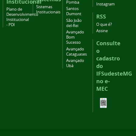
Institucional
Pomba
Instagram
Sistemas
Santos
Plano de
Institucionais
Dumont
Desenvolvimento
RSS
Institucional
São João
O que é?
- PDI
del-Rei
Assine
Avançado
Bom
Consulte
Sucesso
Avançado
o
Cataguases
cadastro
Avançado
do
Ubá
IFSudesteMG
no e-
MEC