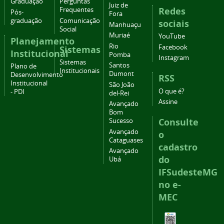
Graduação
Perguntas
Juiz de
Redes
Frequentes
Pós-
Fora
graduação
Comunicação
sociais
Manhuaçu
Social
Muriaé
YouTube
Planejamento
Rio
Facebook
Sistemas
Institucional
Pomba
Instagram
Sistemas
Santos
Plano de
Institucionais
Dumont
Desenvolvimento
RSS
Institucional
São João
O que é?
- PDI
del-Rei
Assine
Avançado
Bom
Consulte
Sucesso
Avançado
o
Cataguases
cadastro
Avançado
do
Ubá
IFSudesteMG
no e-
MEC