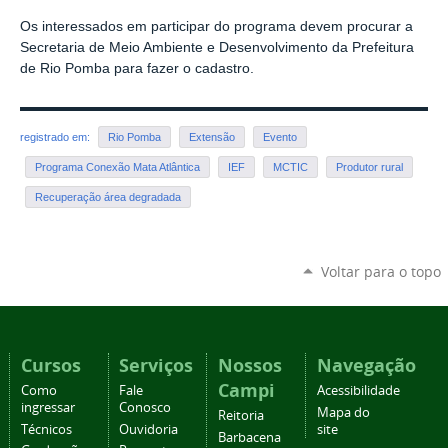
Os interessados em participar do programa devem procurar a
Secretaria de Meio Ambiente e Desenvolvimento da Prefeitura
de Rio Pomba para fazer o cadastro.
registrado em:
Rio Pomba
Extensão
Evento
Programa Conexão Mata Atlântica
IEF
MCTIC
Produtor rural
Recuperação área degradada
Voltar para o topo
Cursos
Serviços
Nossos
Navegação
Campi
Como
Fale
Acessibilidade
ingressar
Conosco
Mapa do
Reitoria
Técnicos
Ouvidoria
site
Barbacena