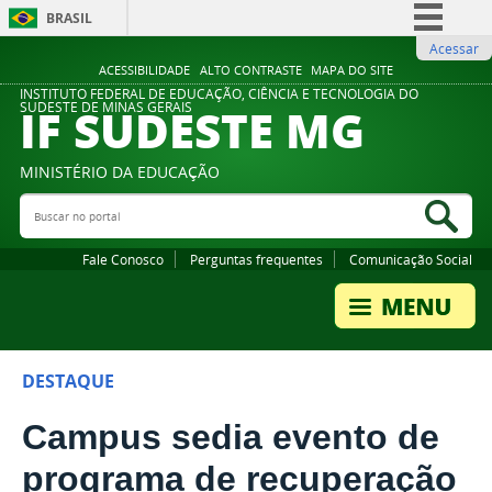
BRASIL
Acessar
Simplifique!
ACESSIBILIDADE
ALTO CONTRASTE
MAPA DO SITE
Comunica BR
INSTITUTO FEDERAL DE EDUCAÇÃO, CIÊNCIA E TECNOLOGIA DO
IF SUDESTE MG
SUDESTE DE MINAS GERAIS
Participe
Acesso à informação
MINISTÉRIO DA EDUCAÇÃO
Legislação
Buscar no portal
Bus
Canais
Fale Conosco
Perguntas frequentes
Comunicação Social
DESTAQUE
Campus sedia evento de
programa de recuperação