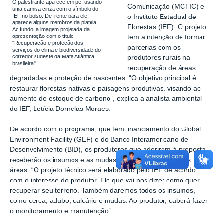
O palestrante aparece em pé, usando
Comunicação (MCTIC) e
uma camisa cinza com o símbolo do
IEF no bolso. De frente para ele,
o Instituto Estadual de
aparece alguns membros da plateia.
Florestas (IEF). O projeto
Ao fundo, a imagem projetada da
apresentação com o título
tem a intenção de formar
"Recuperação e proteção dos
parcerias com os
serviços do clima e biodiversidade do
corredor sudeste da Mata Atlântica
produtores rurais na
brasileira".
recuperação de áreas
degradadas e proteção de nascentes. “O objetivo principal é
restaurar florestas nativas e paisagens produtivas, visando ao
aumento de estoque de carbono”, explica a analista ambiental
do IEF, Letícia Dornelas Moraes.
De acordo com o programa, que tem financiamento do Global
Environment Facility (GEF) e do Banco Interamericano de
Desenvolvimento (BID), os produtores que aderirem à proposta
receberão os insumos e as mudas para recuperarem suas
áreas. “O projeto técnico será elaborado pelo IEF de acordo
com o interesse do produtor. Ele que vai nos dizer como quer
recuperar seu terreno. Também daremos todos os insumos,
como cerca, adubo, calcário e mudas. Ao produtor, caberá fazer
o monitoramento e manutenção”.