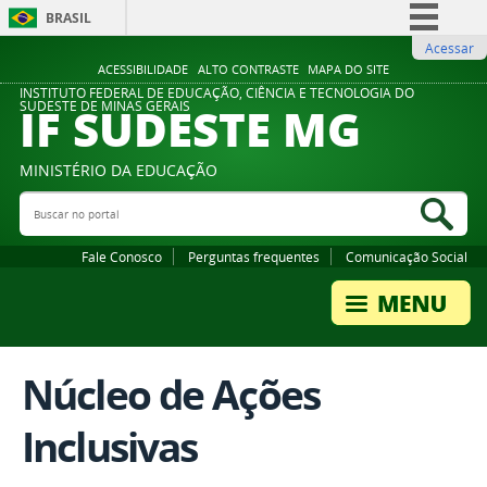
BRASIL
Acessar
Simplifique!
ACESSIBILIDADE
ALTO CONTRASTE
MAPA DO SITE
Comunica BR
INSTITUTO FEDERAL DE EDUCAÇÃO, CIÊNCIA E TECNOLOGIA DO
IF SUDESTE MG
SUDESTE DE MINAS GERAIS
Participe
Acesso à informação
MINISTÉRIO DA EDUCAÇÃO
Legislação
Buscar no portal
Bus
Canais
Fale Conosco
Perguntas frequentes
Comunicação Social
Núcleo de Ações
Inclusivas