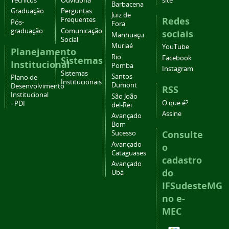
Técnicos
Ouvidoria
site
Barbacena
Graduação
Perguntas
Juiz de
Redes
Frequentes
Pós-
Fora
graduação
Comunicação
sociais
Manhuaçu
Social
Muriaé
YouTube
Planejamento
Rio
Facebook
Sistemas
Institucional
Pomba
Instagram
Sistemas
Santos
Plano de
Institucionais
Dumont
Desenvolvimento
RSS
Institucional
São João
O que é?
- PDI
del-Rei
Assine
Avançado
Bom
Consulte
Sucesso
Avançado
o
Cataguases
cadastro
Avançado
do
Ubá
IFSudesteMG
no e-
MEC