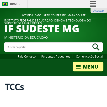
BRASIL
Acessar
Simplifique!
ACESSIBILIDADE
ALTO CONTRASTE
MAPA DO SITE
Comunica BR
INSTITUTO FEDERAL DE EDUCAÇÃO, CIÊNCIA E TECNOLOGIA DO
IF SUDESTE MG
SUDESTE DE MINAS GERAIS
Participe
Acesso à informação
MINISTÉRIO DA EDUCAÇÃO
Legislação
Buscar no portal
Bus
Canais
Fale Conosco
Perguntas frequentes
Comunicação Social
TCCs