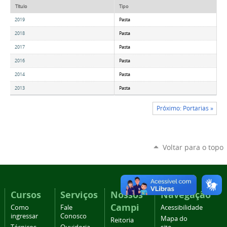
Título
Tipo
2019
Pasta
2018
Pasta
2017
Pasta
2016
Pasta
2014
Pasta
2013
Pasta
Próximo: Portarias »
Voltar para o topo
Cursos
Serviços
Nossos
Navegação
Campi
Como
Fale
Acessibilidade
ingressar
Conosco
Mapa do
Reitoria