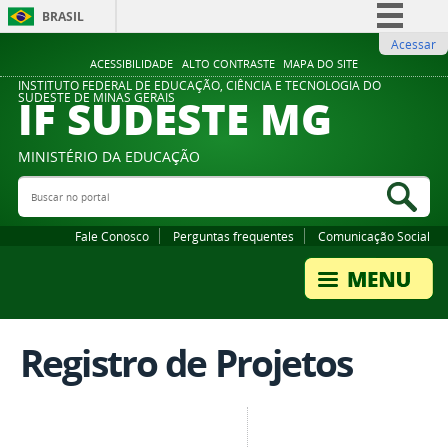
BRASIL
Acessar
Simplifique!
ACESSIBILIDADE
ALTO CONTRASTE
MAPA DO SITE
Comunica BR
INSTITUTO FEDERAL DE EDUCAÇÃO, CIÊNCIA E TECNOLOGIA DO
IF SUDESTE MG
SUDESTE DE MINAS GERAIS
Participe
Acesso à informação
MINISTÉRIO DA EDUCAÇÃO
Legislação
Buscar no portal
Bus
Canais
Fale Conosco
Perguntas frequentes
Comunicação Social
Registro de Projetos