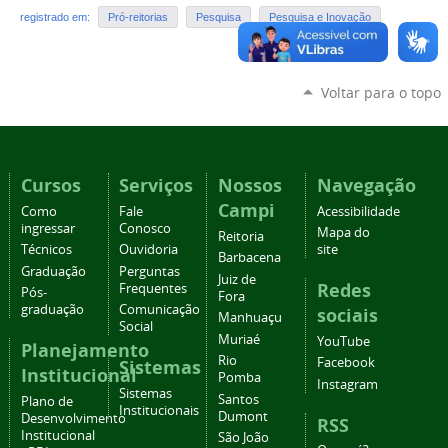
registrado em:
Pró-reitorias
Pesquisa
Pesquisa e Inovação
Voltar para o topo
Cursos
Serviços
Nossos
Navegação
Campi
Como
Fale
Acessibilidade
ingressar
Conosco
Mapa do
Reitoria
Técnicos
Ouvidoria
site
Barbacena
Graduação
Perguntas
Juiz de
Redes
Frequentes
Pós-
Fora
graduação
Comunicação
sociais
Manhuaçu
Social
Muriaé
YouTube
Planejamento
Rio
Facebook
Sistemas
Institucional
Pomba
Instagram
Sistemas
Santos
Plano de
Institucionais
Dumont
Desenvolvimento
RSS
Institucional
São João