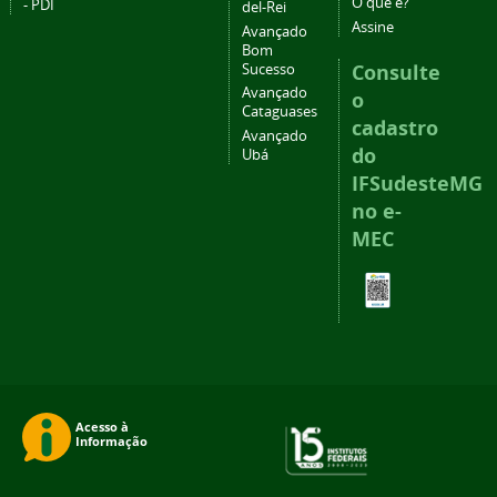
O que é?
- PDI
del-Rei
Assine
Avançado
Bom
Consulte
Sucesso
Avançado
o
Cataguases
cadastro
Avançado
do
Ubá
IFSudesteMG
no e-
MEC