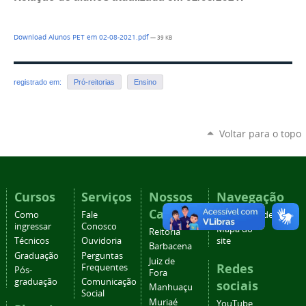
Download Alunos PET em 02-08-2021.pdf
— 39 KB
registrado em:
Pró-reitorias
Ensino
Voltar para o topo
Cursos
Serviços
Nossos
Navegação
Campi
Como
Fale
Acessibilidade
ingressar
Conosco
Mapa do
Reitoria
Técnicos
Ouvidoria
site
Barbacena
Graduação
Perguntas
Juiz de
Redes
Frequentes
Pós-
Fora
graduação
Comunicação
sociais
Manhuaçu
Social
Muriaé
YouTube