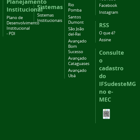
Planejamento
Rio
Facebook
Sistemas
Institucional
Pomba
Instagram
Sistemas
Santos
Plano de
Institucionais
Dumont
Desenvolvimento
RSS
Institucional
São João
O que é?
- PDI
del-Rei
Assine
Avançado
Bom
Consulte
Sucesso
Avançado
o
Cataguases
cadastro
Avançado
do
Ubá
IFSudesteMG
no e-
MEC