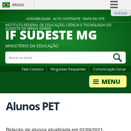
BRASIL
Acessar
Simplifique!
ACESSIBILIDADE
ALTO CONTRASTE
MAPA DO SITE
Comunica BR
INSTITUTO FEDERAL DE EDUCAÇÃO, CIÊNCIA E TECNOLOGIA DO
IF SUDESTE MG
SUDESTE DE MINAS GERAIS
Participe
Acesso à informação
MINISTÉRIO DA EDUCAÇÃO
Legislação
Buscar no portal
Bus
Canais
Fale Conosco
Perguntas frequentes
Comunicação Social
Alunos PET
Relação de alunos atualizada em 02/08/2021.