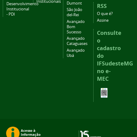
Institucionais
Dumont
Desenvolvimento
RSS
Institucional
São João
O que é?
- PDI
del-Rei
Assine
Avançado
Bom
Consulte
Sucesso
Avançado
o
Cataguases
cadastro
Avançado
do
Ubá
IFSudesteMG
no e-
MEC