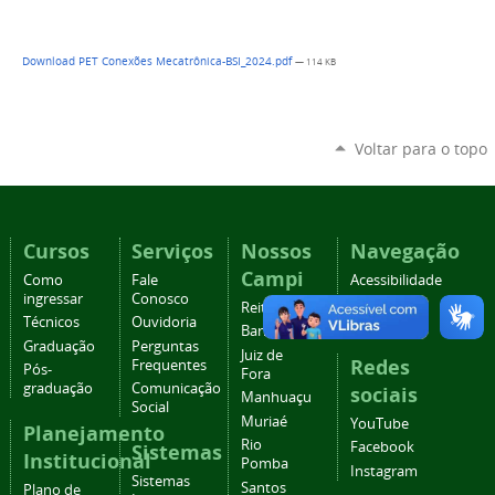
Download PET Conexões Mecatrônica-BSI_2024.pdf
— 114 KB
Voltar para o topo
Cursos
Serviços
Nossos
Navegação
Campi
Como
Fale
Acessibilidade
ingressar
Conosco
Mapa do
Reitoria
Técnicos
Ouvidoria
site
Barbacena
Graduação
Perguntas
Juiz de
Redes
Frequentes
Pós-
Fora
graduação
Comunicação
sociais
Manhuaçu
Social
Muriaé
YouTube
Planejamento
Rio
Facebook
Sistemas
Institucional
Pomba
Instagram
Sistemas
Santos
Plano de