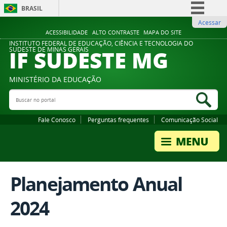
BRASIL
Acessar
Simplifique!
ACESSIBILIDADE
ALTO CONTRASTE
MAPA DO SITE
Comunica BR
INSTITUTO FEDERAL DE EDUCAÇÃO, CIÊNCIA E TECNOLOGIA DO
IF SUDESTE MG
SUDESTE DE MINAS GERAIS
Participe
Acesso à informação
MINISTÉRIO DA EDUCAÇÃO
Legislação
Buscar no portal
Bus
Canais
Fale Conosco
Perguntas frequentes
Comunicação Social
Planejamento Anual
2024