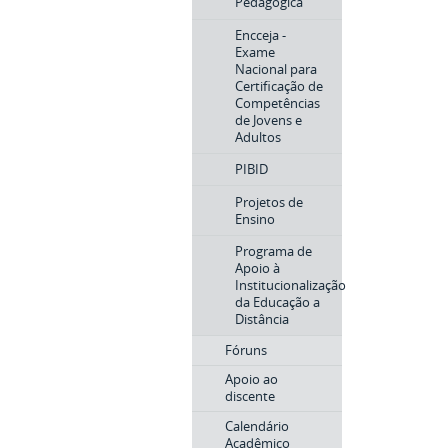
Pedagógica
Encceja -
Exame
Nacional para
Certificação de
Competências
de Jovens e
Adultos
PIBID
Projetos de
Ensino
Programa de
Apoio à
Institucionalização
da Educação a
Distância
Fóruns
Apoio ao
discente
Calendário
Acadêmico