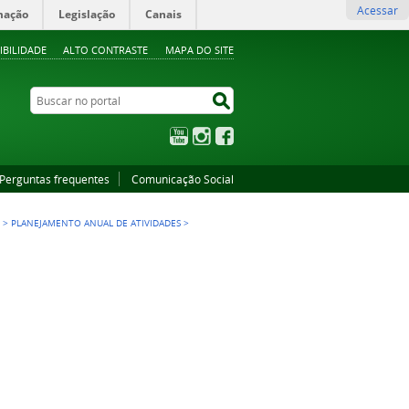
Acessar
mação
Legislação
Canais
IBILIDADE
ALTO CONTRASTE
MAPA DO SITE
Buscar no portal
Buscar no portal
YouTube
Instagram
Facebook
Perguntas frequentes
Comunicação Social
L
>
PLANEJAMENTO ANUAL DE ATIVIDADES
>