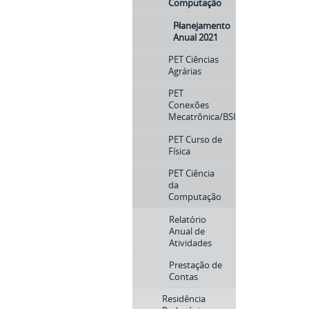
Computação
Planejamento
Anual 2021
PET Ciências
Agrárias
PET
Conexões
Mecatrônica/BSI
PET Curso de
Física
PET Ciência
da
Computação
Relatório
Anual de
Atividades
Prestação de
Contas
Residência