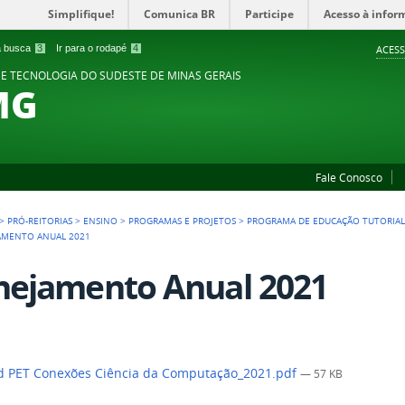
Simplifique!
Comunica BR
Participe
Acesso à infor
 a busca
3
Ir para o rodapé
4
ACESS
 E TECNOLOGIA DO SUDESTE DE MINAS GERAIS
MG
Fale Conosco
>
PRÓ-REITORIAS
>
ENSINO
>
PROGRAMAS E PROJETOS
>
PROGRAMA DE EDUCAÇÃO TUTORIA
AMENTO ANUAL 2021
nejamento Anual 2021
 PET Conexões Ciência da Computação_2021.pdf
— 57 KB