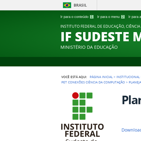
BRASIL
Ir para o conteúdo
1
Ir para o menu
2
Ir para
INSTITUTO FEDERAL DE EDUCAÇÃO, CIÊNCIA
IF SUDESTE 
MINISTÉRIO DA EDUCAÇÃO
VOCÊ ESTÁ AQUI:
PÁGINA INICIAL
>
INSTITUCIONAL
PET CONEXÕES CIÊNCIA DA COMPUTAÇÃO
>
PLANEJ
Pla
Download