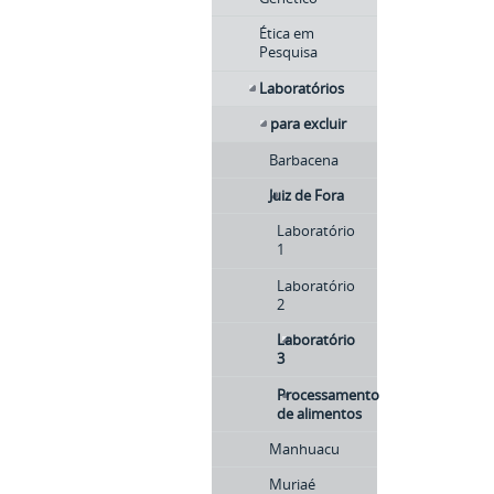
Ética em
Pesquisa
Laboratórios
para excluir
Barbacena
Juiz de Fora
Laboratório
1
Laboratório
2
Laboratório
3
Processamento
de alimentos
Manhuacu
Muriaé