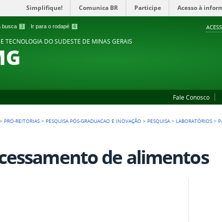
Simplifique!
Comunica BR
Participe
Acesso à infor
 a busca
3
Ir para o rodapé
4
ACESS
 E TECNOLOGIA DO SUDESTE DE MINAS GERAIS
MG
Fale Conosco
>
PRÓ-REITORIAS
>
PESQUISA PÓS-GRADUACAO E INOVAÇÃO
>
PESQUISA
>
LABORATÓRIOS
>
P
cessamento de alimentos