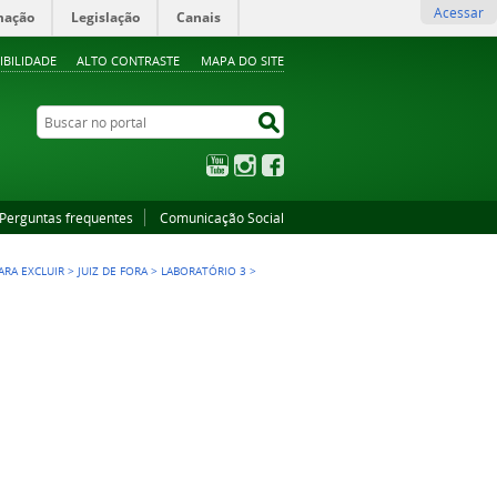
Acessar
mação
Legislação
Canais
IBILIDADE
ALTO CONTRASTE
MAPA DO SITE
Buscar no portal
Buscar no portal
YouTube
Instagram
Facebook
Perguntas frequentes
Comunicação Social
ARA EXCLUIR
>
JUIZ DE FORA
>
LABORATÓRIO 3
>