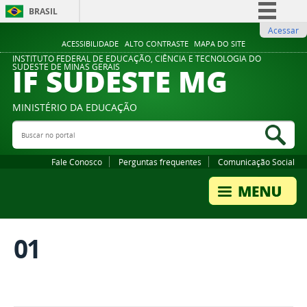
BRASIL
Acessar
Simplifique!
ACESSIBILIDADE
ALTO CONTRASTE
MAPA DO SITE
Comunica BR
INSTITUTO FEDERAL DE EDUCAÇÃO, CIÊNCIA E TECNOLOGIA DO
IF SUDESTE MG
SUDESTE DE MINAS GERAIS
Participe
Acesso à informação
MINISTÉRIO DA EDUCAÇÃO
Legislação
Buscar no portal
Bus
Canais
Fale Conosco
Perguntas frequentes
Comunicação Social
01