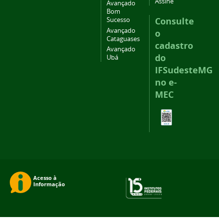
Assine
Avançado
Bom
Consulte
Sucesso
Avançado
o
Cataguases
cadastro
Avançado
do
Ubá
IFSudesteMG
no e-
MEC