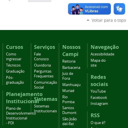
Voltar para o topo
Cursos
Serviços
Nossos
Navegação
Campi
Como
Fale
Acessibilidade
ingressar
Conosco
Mapa do
Reitoria
Técnicos
Ouvidoria
site
Barbacena
Graduação
Perguntas
Juiz de
Redes
Frequentes
Pós-
Fora
graduação
Comunicação
sociais
Manhuaçu
Social
Muriaé
YouTube
Planejamento
Rio
Facebook
Sistemas
Institucional
Pomba
Instagram
Sistemas
Santos
Plano de
Institucionais
Dumont
Desenvolvimento
RSS
Institucional
São João
O que é?
- PDI
del-Rei