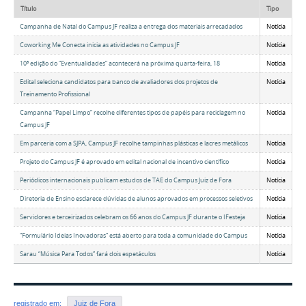
Título
Tipo
Campanha de Natal do Campus JF realiza a entrega dos materiais arrecadados
Notícia
Coworking Me Conecta inicia as atividades no Campus JF
Notícia
10ª edição do “Eventualidades” acontecerá na próxima quarta-feira, 18
Notícia
Edital seleciona candidatos para banco de avaliadores dos projetos de
Notícia
Treinamento Profissional
Campanha “Papel Limpo” recolhe diferentes tipos de papéis para reciclagem no
Notícia
Campus JF
Em parceria com a SJPA, Campus JF recolhe tampinhas plásticas e lacres metálicos
Notícia
Projeto do Campus JF é aprovado em edital nacional de incentivo científico
Notícia
Periódicos internacionais publicam estudos de TAE do Campus Juiz de Fora
Notícia
Diretoria de Ensino esclarece dúvidas de alunos aprovados em processos seletivos
Notícia
Servidores e terceirizados celebram os 66 anos do Campus JF durante o IFesteja
Notícia
“Formulário Ideias Inovadoras” está aberto para toda a comunidade do Campus
Notícia
Sarau “Música Para Todos” fará dois espetáculos
Notícia
registrado em:
Juiz de Fora