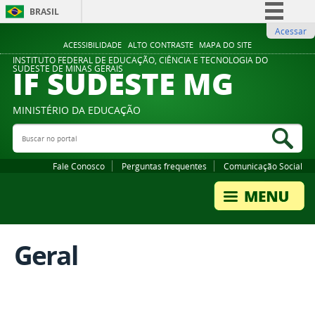
BRASIL
Acessar
Simplifique!
ACESSIBILIDADE
ALTO CONTRASTE
MAPA DO SITE
Comunica BR
INSTITUTO FEDERAL DE EDUCAÇÃO, CIÊNCIA E TECNOLOGIA DO
IF SUDESTE MG
SUDESTE DE MINAS GERAIS
Participe
Acesso à informação
MINISTÉRIO DA EDUCAÇÃO
Legislação
Buscar no portal
Bus
Canais
Fale Conosco
Perguntas frequentes
Comunicação Social
Geral