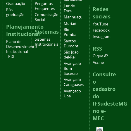
Graduação
Perguntas
Juiz de
Redes
Frequentes
Pós-
Fora
graduação
Comunicação
sociais
Manhuaçu
Social
Muriaé
YouTube
Planejamento
Rio
Facebook
Sistemas
Institucional
Pomba
Instagram
Sistemas
Santos
Plano de
Institucionais
Dumont
Desenvolvimento
RSS
Institucional
São João
O que é?
- PDI
del-Rei
Assine
Avançado
Bom
Consulte
Sucesso
Avançado
o
Cataguases
cadastro
Avançado
do
Ubá
IFSudesteMG
no e-
MEC