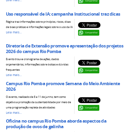
Leia mais…
Compartilhar
Uso responsável de IA: campanha Institucional traz dicas
Página traz informações sobre princípios, riscos, dicas
de boas práticas e informações legais sobre o uso da IA
Leia mais…
Compartilhar
Diretoria de Extensão promove apresentação dos projetos
2026 do campus Rio Pomba
Evento trouxe cronograma de ações, dados
orçamentários, informações sobre bolsas e dúvidas
frequentes
Compartilhar
Leia mais…
Campus Rio Pomba promove Semana do Meio Ambiente
2026
O evento, realizado de 8 a 11 de junho, tem como
objetivo a promoção da sustentabilidade por meio de
uma programação repleta de atividades
Compartilhar
Leia mais…
Oficina no campus Rio Pomba aborda aspectos da
produção de ovos de galinha