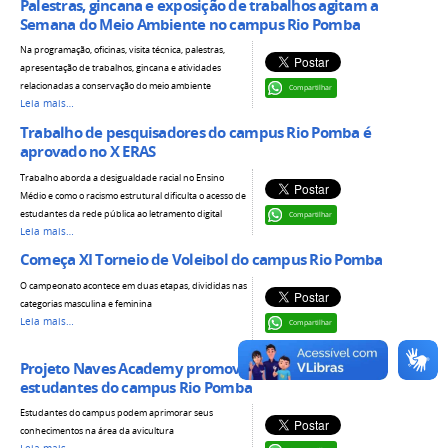
Palestras, gincana e exposição de trabalhos agitam a
Semana do Meio Ambiente no campus Rio Pomba
Na programação, oficinas, visita técnica, palestras,
apresentação de trabalhos, gincana e atividades
relacionadas a conservação do meio ambiente
Compartilhar
Leia mais…
Trabalho de pesquisadores do campus Rio Pomba é
aprovado no X ERAS
Trabalho aborda a desigualdade racial no Ensino
Médio e como o racismo estrutural dificulta o acesso de
estudantes da rede pública ao letramento digital
Compartilhar
Leia mais…
Começa XI Torneio de Voleibol do campus Rio Pomba
O campeonato acontece em duas etapas, divididas nas
categorias masculina e feminina
Leia mais…
Compartilhar
Projeto Naves Academy promove palestras para
estudantes do campus Rio Pomba
Estudantes do campus podem aprimorar seus
conhecimentos na área da avicultura