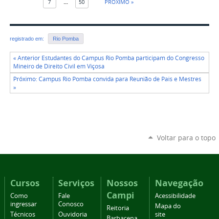
7
...
50
PRÓXIMO »
registrado em:
Rio Pomba
« Anterior Estudantes do Campus Rio Pomba participam do Congresso
Mineiro de Direito Civil em Viçosa
Próximo: Campus Rio Pomba convida para Reunião de Pais e Mestres
»
Voltar para o topo
Cursos
Serviços
Nossos
Navegação
Campi
Como
Fale
Acessibilidade
ingressar
Conosco
Mapa do
Reitoria
Técnicos
Ouvidoria
site
Barbacena