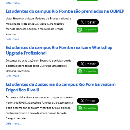
Leia mais…
Estudantes do campus Rio Pomba são premiados na OBMEP
Victor Hugo conquistou Medalha de Bronze nacional e
Medalha de Prata estadual. Maria Clara recebeu
Menção Honrosa nacional e Medalha de Bronze
Compartilhar
estadual.
Leia mais…
Estudantes do campus Rio Pomba realizam Workshop
Upgrade Profissional
Discentes da graduação em Zootecnia participaram de
palestras sobre temas como Currículo Estratégico e
Oratória Profissional
Compartilhar
Leia mais…
Estudantes de Zootecnia do campus Rio Pomba visitam
Frigorífico Rivelli
Durante a visita técnica, conheceram um pouco sobre a
história da Rivelli, as possíveis funções que o zootecnista
pode desempenhar em um frigorífico avícola, além de
Compartilhar
conhecerem todo o fluxo de abate humanitário de
frangos de corte
Leia mais…