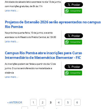
Atividade de sábado letivo acontece no dia 13 de junho,
com inscrições gratuitas, de 8h às 11h
Leia mais…
Compartilhar
Projetos de Extensão 2026 serão apresentados no campus
Rio Pomba
Na próxima quarta-feira, 10 de junho, o evento
acontece no Anfiteatro do Prédio Central, às 13h30
Leia mais…
Compartilhar
Campus Rio Pomba abre inscrições para Curso
Intermediário de Matemática Elementar - FIC
As inscrições podem ser feitas a partir do dia 12 de
junho. O curso será oferecido na modalidade a
distância
Compartilhar
Leia mais…
« ANTERIOR
1
2
3
4
5
6