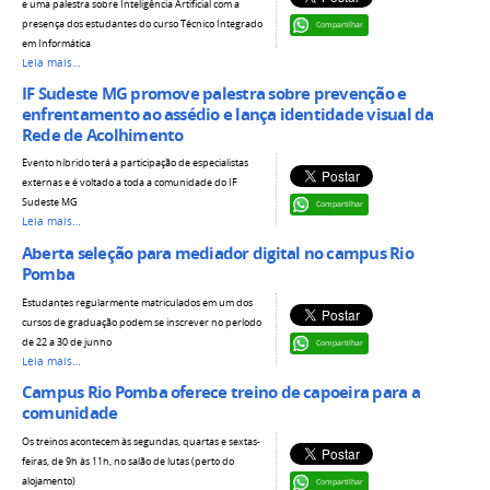
e uma palestra sobre Inteligência Artificial com a
presença dos estudantes do curso Técnico Integrado
Compartilhar
em Informática
Leia mais…
IF Sudeste MG promove palestra sobre prevenção e
enfrentamento ao assédio e lança identidade visual da
Rede de Acolhimento
Evento híbrido terá a participação de especialistas
externas e é voltado a toda a comunidade do IF
Sudeste MG
Compartilhar
Leia mais…
Aberta seleção para mediador digital no campus Rio
Pomba
Estudantes regularmente matriculados em um dos
cursos de graduação podem se inscrever no período
de 22 a 30 de junho
Compartilhar
Leia mais…
Campus Rio Pomba oferece treino de capoeira para a
comunidade
Os treinos acontecem às segundas, quartas e sextas-
feiras, de 9h às 11h, no salão de lutas (perto do
alojamento)
Compartilhar