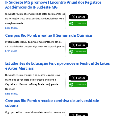
IF Sudeste MG promove I Encontro Anual dos Registros
Acadêmicos do IF Sudeste MG
O evento reuniu os servidores do setor para momentos
de formação, troca de experiências e fortalecimento da
atuação em rede
Compartilhar
Leia mais…
Campus Rio Pomba realiza II Semana da Química
Programação incluiu palestras, minicursos, gincana e
várias atividades de aperfeiçoamento dos participantes
Leia mais…
Compartilhar
Estudantes de Educação Física promovem Festival de Lutas
e Artes Marciais
O evento reuniu crianças e adolescentes para uma
manhã de aprendizado e diversão por meio da
Capoeira, do Karatê, do Muay Thai e dos Jogos de
Compartilhar
Oposição
Leia mais…
Campus Rio Pomba recebe comitiva de universidade
cubana
O grupo realizou uma visita aos laboratórios do campus