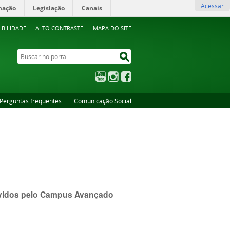
Acessar
mação
Legislação
Canais
IBILIDADE
ALTO CONTRASTE
MAPA DO SITE
Buscar no portal
Buscar no portal
YouTube
Instagram
Facebook
Perguntas frequentes
Comunicação Social
ovidos pelo Campus Avançado