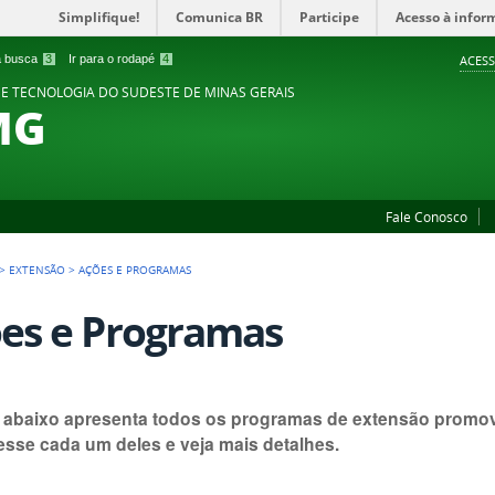
Simplifique!
Comunica BR
Participe
Acesso à infor
 a busca
3
Ir para o rodapé
4
ACESS
 E TECNOLOGIA DO SUDESTE DE MINAS GERAIS
MG
Fale Conosco
>
EXTENSÃO
>
AÇÕES E PROGRAMAS
es e Programas
a abaixo apresenta todos os programas de extensão prom
esse cada um deles e veja mais detalhes.