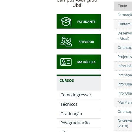
Título
Formação
Contamin
Desenvol
- Atual)
Orientaç
Projeto 
Inforubá
Interaçã
CURSOS
InforUbá
InforUbá
Como Ingressar
“Vai Pla
Técnicos
Orienta
Graduação
Desenvol
Pós-graduação
(2018)