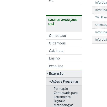
FIC
InforÚba
InforUbá
“Vai Pla
CAMPUS AVANÇADO
UBÁ
Orientaç
InforUbá
O Instituto
InforUbá
O Campus
Gabinete
Ensino
Pesquisa
Extensão
Ações e Programas
Formação
Continuada para
Letramento
Digital e
Metodologias