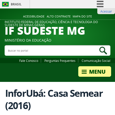
BRASIL
Acessar
Simplifique!
ACESSIBILIDADE
ALTO CONTRASTE
MAPA DO SITE
Comunica BR
INSTITUTO FEDERAL DE EDUCAÇÃO, CIÊNCIA E TECNOLOGIA DO
IF SUDESTE MG
SUDESTE DE MINAS GERAIS
Participe
Acesso à informação
MINISTÉRIO DA EDUCAÇÃO
Legislação
Buscar no portal
Bus
Canais
Fale Conosco
Perguntas frequentes
Comunicação Social
InforUbá: Casa Semear
(2016)