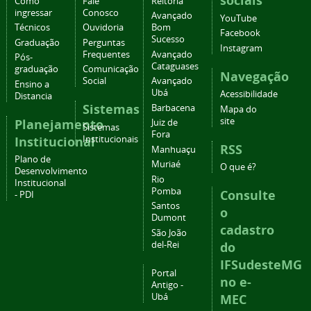
sociais
Como
Fale
Reitoria
ingressar
Conosco
Avançado
YouTube
Técnicos
Ouvidoria
Bom
Facebook
Sucesso
Graduação
Perguntas
Instagram
Frequentes
Avançado
Pós-
Cataguases
graduação
Comunicação
Navegação
Social
Avançado
Ensino a
Ubá
Acessibilidade
Distancia
Sistemas
Barbacena
Mapa do
site
Planejamento
Juiz de
Sistemas
Fora
Institucional
Institucionais
RSS
Manhuaçu
Plano de
Muriaé
O que é?
Desenvolvimento
Rio
Institucional
Pomba
Consulte
- PDI
Santos
o
Dumont
cadastro
São João
del-Rei
do
IFSudesteMG
Portal
no e-
Antigo -
Ubá
MEC