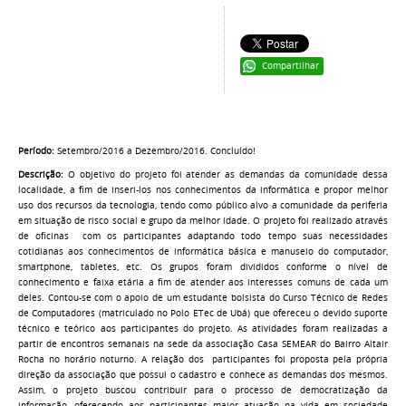
Compartilhar
Período:
Setembro/2016 a Dezembro/2016. Concluído!
Descrição:
O objetivo do projeto foi atender as demandas da comunidade dessa
localidade, a fim de inseri-los nos conhecimentos da informática e propor melhor
uso dos recursos da tecnologia, tendo como público alvo a comunidade da periferia
em situação de risco social e grupo da melhor idade. O projeto foi realizado através
de oficinas com os participantes adaptando todo tempo suas necessidades
cotidianas aos conhecimentos de informática básica e manuseio do computador,
smartphone, tabletes, etc. Os grupos foram divididos conforme o nível de
conhecimento e faixa etária a fim de atender aos interesses comuns de cada um
deles. Contou-se com o apoio de um estudante bolsista do Curso Técnico de Redes
de Computadores (matriculado no Polo ETec de Ubá) que ofereceu o devido suporte
técnico e teórico aos participantes do projeto. As atividades foram realizadas a
partir de encontros semanais na sede da associação Casa SEMEAR do Bairro Altair
Rocha no horário noturno. A relação dos participantes foi proposta pela própria
direção da associação que possui o cadastro e conhece as demandas dos mesmos.
Assim, o projeto buscou contribuir para o processo de democratização da
informação, oferecendo aos participantes maior atuação na vida em sociedade