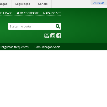
Acessar
mação
Legislação
Canais
IBILIDADE
ALTO CONTRASTE
MAPA DO SITE
Buscar no portal
Buscar no portal
YouTube
Instagram
Facebook
Perguntas frequentes
Comunicação Social