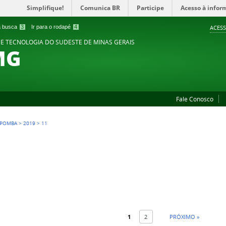
Simplifique!
Comunica BR
Participe
Acesso à infor
 a busca
3
Ir para o rodapé
4
ACESS
 E TECNOLOGIA DO SUDESTE DE MINAS GERAIS
MG
Fale Conosco
 POMBA
>
2019
>
11
1
2
PRÓXIMO »