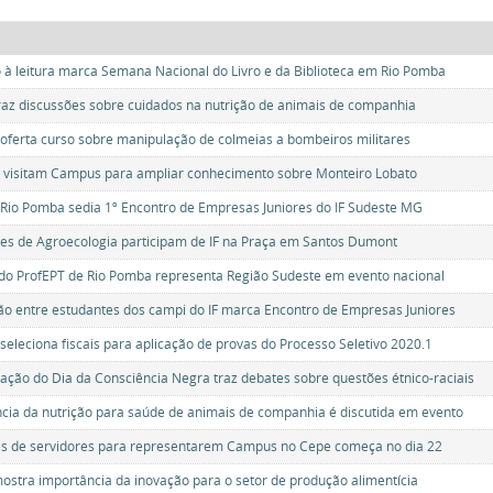
o à leitura marca Semana Nacional do Livro e da Biblioteca em Rio Pomba
raz discussões sobre cuidados na nutrição de animais de companhia
ferta curso sobre manipulação de colmeias a bombeiros militares
 visitam Campus para ampliar conhecimento sobre Monteiro Lobato
io Pomba sedia 1º Encontro de Empresas Juniores do IF Sudeste MG
es de Agroecologia participam de IF na Praça em Santos Dumont
do ProfEPT de Rio Pomba representa Região Sudeste em evento nacional
ão entre estudantes dos campi do IF marca Encontro de Empresas Juniores
eleciona fiscais para aplicação de provas do Processo Seletivo 2020.1
ção do Dia da Consciência Negra traz debates sobre questões étnico-raciais
cia da nutrição para saúde de animais de companhia é discutida em evento
es de servidores para representarem Campus no Cepe começa no dia 22
ostra importância da inovação para o setor de produção alimentícia