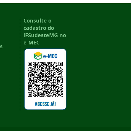
Consulte o
cadastro do
IFSudesteMG no
e-MEC
s