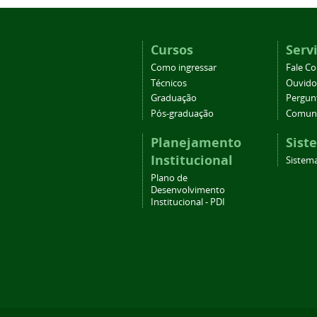
Cursos
Serv
Como ingressar
Fale C
Técnicos
Ouvido
Graduação
Pergun
Pós-graduação
Comuni
Planejamento
Sist
Institucional
Sistema
Plano de
Desenvolvimento
Institucional - PDI