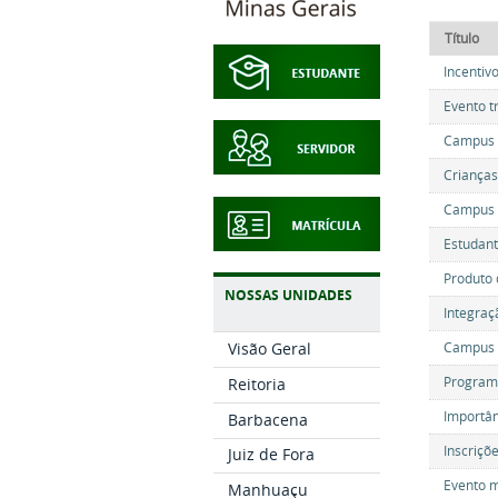
Título
Incentiv
Evento t
Campus o
Crianças
Campus R
Estudant
Produto 
NOSSAS UNIDADES
Integraç
Campus s
Visão Geral
Programa
Reitoria
Importân
Barbacena
Inscriçõ
Juiz de Fora
Evento m
Manhuaçu